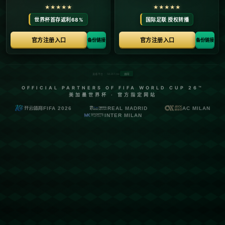
海星体育官网入口：体育射击世界杯李越宏时隔1
月再夺冠
**体育射击世界杯再传捷报，李越宏时隔1月再夺冠** 在广泛的体育项目中，射击并不是最令人瞩目的，但它确实是一项充满挑战与技术的运动。日前，中国射击队的实力再一次得到了印证。在**体育射击世界杯**的赛场上，**李越宏**凭借出色的表现，时隔1月，再次站上了冠军领奖台。这不仅是他个人的胜利，也是对中国射...
海星体育官网：体育发出道歉信后 泰山队仍须直
面三大问题
**体育发出道歉信后 泰山队仍须直面三大问题** 在激烈的体育竞赛中，任何球队都难免遭遇困境。日前，随着体育界的道歉信发布，泰山队的所面临的问题浮出水面，对此人们展开了热议。这封道歉信不仅是解决过往误会和矛盾的尝试，更标志着泰山队需要对自身深层次问题进行深刻反思。接下来，我们将探讨泰山队目前亟待解决的三...
体育亚冠附加赛：力争晋级 泰山队主场对阵曼谷
联队
**体育亚冠附加赛：力争晋级 泰山队主场对阵曼谷联队** 在这个秋意渐浓的赛季，**亚冠附加赛**成为了全球体育爱好者关注的焦点。泰山队将在主场迎战曼谷联队，两支队伍都竭尽全力**力争晋级**。这场比赛不仅关系到双方的荣誉，更是对球员和教练策略与实力的重大考验。 *泰山队的准备与挑战* 作为...
体育中国男篮即将开启世界杯之旅
中国男篮即将开始他们的世界杯之旅，对于球迷们来说，这是一段激动人心的时刻海星TV。作为亚洲篮球的传统强队之一，中国队在这次比赛中将面临来自世界各地的劲敌。他们的表现将受到广泛关注。 在世界杯上，中国男篮需要充分发挥他们的技术和战术，尤其是在面对欧美强队时，需要展现出更高水平的对抗和全面的防守能力。同时，...