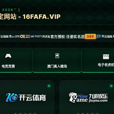
BA直播|海星tv|CBA直播_海星体育官网
足球
足球
西甲
德
25年6月23日
海星体育直播：体育WTT拉
足球
2025-06-23 13:25:58
在WTT拉什科站的比赛中，中国
现了出色的技术和默契的配合，赢
添了亮点。接下来，他们将继续努力