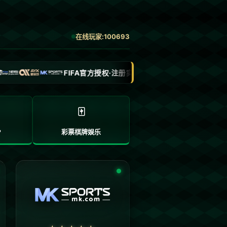
甲
足球
首页
2025年6月23日
>
什科站男双梁靖崑 王楚钦进八强
1794
选手梁靖崑和王楚钦成功晋级男双八强。这对组合在比赛中展
得了关键的胜利。他们的晋级为中国队在该赛事中的表现增
，争取更好的成绩。海星体育官网入口...