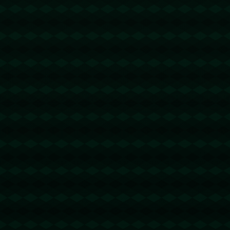
com
trx闪租
2026-03-28 11:35:22
回复
usdt转账手续费 - 2 TRX=1次转账次数 直接节省80%!无视对
方有没有U或者是否交易所,低于 2 TRX的都是钓鱼的骗子- 复
制地址【THXfhfV6ThhYzt7d8mm4KL3dE5LWBbwb3s】转 2
TRX即可0手续费转账!TG机器人: @jzzTRXbot 官网: https://jz
ztrx.com
WPS
2026-03-28 12:01:26
回复
在哪里跌倒，就在那里多爬一会儿！https://www-wps-cn.com
0.5trx转账
2026-03-28 14:04:41
回复
如何能量租赁 - 2 TRX=1次转账次数 直接节省80%!无视对方