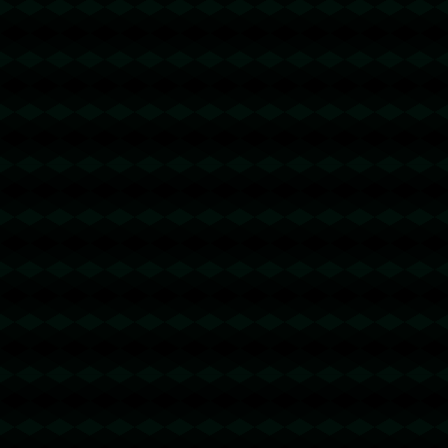
trx能量机器人
2026-05-04 02:44:00
回复
u地址转错 【TETcnxX77LBwwABo1SQKazMQB3WvKFKsm
p】转错请联系TG:@TrxEm
trx能量机器人
2026-05-04 08:05:26
回复
u地址转错 【TB9c5UjXaNGugmZYGQKLteQiBRHjXcndC
o】转错请联系TG:@TrxEm
0.1trx转账
2026-05-04 12:38:32
回复
便宜能量 - 2 TRX=1次转账次数 直接节省80%!无视对方有没
有U或者是否交易所,低于 2 TRX的都是钓鱼的骗子- 复制地址
【THXfhfV6ThhYzt7d8mm4KL3dE5LWBbwb3s】转 2 TRX
即可0手续费转账!TG机器人: @jzzTRXbot 官网: https://jzztrx.