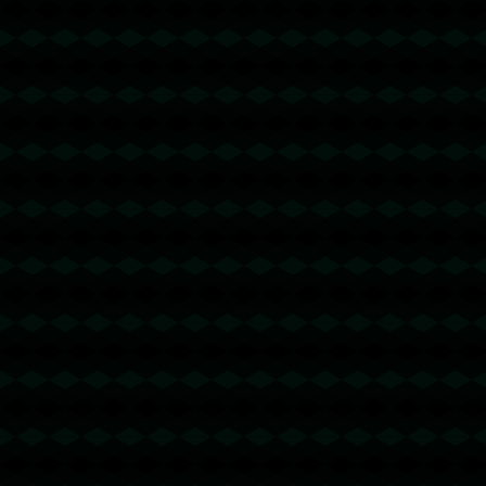
2026-04-25 20:03:15
回复
u地址转错 【 TJQ5hVAZ2pUCUxY7uk7ZvREPHVd9aaaaaa
】转错请联系TG:@TrxEm
trx能量租赁
2026-04-30 12:52:22
回复
u地址转错 【 TYxDQ3NhNddNf1eG86U7AYndCzChsACS1E
】转错请联系TG:@TrxEm
trx能量租赁
2026-05-03 17:58:48
回复
u地址转错 【 TVQeMHsquWVRbBqJtu28LvHnD8EpDdLXgb
】转错请联系TG:@TrxEm
trx能量租赁
2026-05-03 23:16:36
回复
u地址转错 【TC5TD9zU4GGegr28qHTyhjdr7x1LMUenD9】
转错请联系TG:@TrxEm