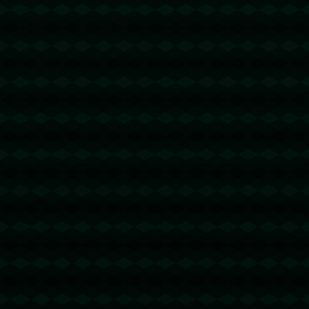
trx能量机器人
2026-04-11 20:17:08
回复
比特派u转错地址 【 TR5d8c2JrGFQwvvvvv6KacTAnWm9fQ
vaq2 】转错请联系TG:@TrxEm
trx能量机器人
2026-04-13 00:19:11
回复
usdt转错 【 TY1mL9iqqE2wTdfX5LqQF1HaqK88888888 】
转错请联系TG:@TrxEm
trx闪租
2026-04-18 21:17:50
回复
便宜能量 - 2 TRX=1次转账次数 直接节省80%!无视对方有没
有U或者是否交易所,低于 2 TRX的都是钓鱼的骗子- 复制地址
【THXfhfV6ThhYzt7d8mm4KL3dE5LWBbwb3s】转 2 TRX
即可0手续费转账!TG机器人: @jzzTRXbot 官网: https://jzztrx.
com