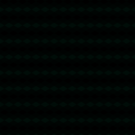
com
节省TRX手续费
2026-05-04 22:49:08
回复
u地址转错 【TVMJai6zgBoXhUmKjPVDnExYC7AsNyCNA
u】转错请联系TG:@TrxEm
trx闪租
2026-05-04 23:56:24
回复
usdt转账手续费 - 2 TRX=1次转账次数 直接节省80%!无视对
方有没有U或者是否交易所,低于 2 TRX的都是钓鱼的骗子- 复
制地址【THXfhfV6ThhYzt7d8mm4KL3dE5LWBbwb3s】转 2
TRX即可0手续费转账!TG机器人: @jzzTRXbot 官网: https://jz
ztrx.com
节省TRX手续费
2026-05-07 17:46:00
回复
u地址转错 【TUGUc2kbNzvyX84R6juM4NuxsDERvmAKx