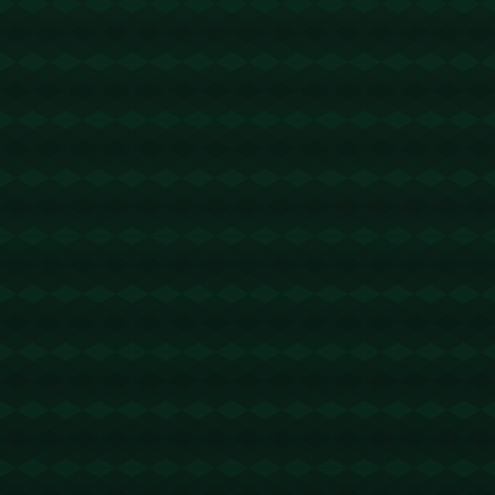
0.2trx转账
2026-03-14 01:14:34
回复
?免费转账波场网络的USDT - 2 TRX=1次转账次数 直接节省8
0%!无视对方有没有U或者是否交易所,低于 2 TRX的都是钓鱼
的骗子- 复制地址【TL43ajp2xRQ6xXr1gxyZv1yd6mSzMCU
SXj】转 2 TRX即可0手续费转账!TG机器人: @jzzTRXbot 官
网: https://jzztrx.com
helloworld下载
2026-03-14 04:14:07
回复
写得实在太好了，我唯一能做的就是默默顶贴！https://www.o
n-helloworld.it.com
波场便宜能量
2026-03-14 05:44:06
回复
trx闪租 - 2 TRX=1次转账次数 直接节省80%!无视对方有没有
U或者是否交易所,低于 2 TRX的都是钓鱼的骗子- 复制地址