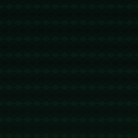
更重要的是，詹姆斯和布朗尼的故事不仅局限于赛场，他们为篮球文
化注入了更多的情感与人性化色彩。球迷不仅能够欣赏高质量的竞技
表现，还能感受到亲情的强大纽带力量。**当两代人划破地板助力球
队前行时，他们不仅代表自己，也代表了一种家庭、传承和追求梦想
的精神。**
詹姆斯和布朗尼同时征战联盟的时代开启后，这段父子传奇将继续书
写更多精彩篇章，为后来的家庭组合树立崭新典范。如若有一天人们
再提及这段历史，势必会将他们定义为“最伟大的篮球父子组合”。
上一篇：海星体育：欧冠-哈兰德福登破门 曼城3-2莱比锡锁定小组第一
下一篇：门希克首夺ATP大师赛男单冠军.
相关文章