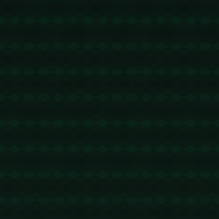
鏁?鐩存帴鑺傜渷80%!鏃犺瀵规柟鏈夋病鏈塙鎴栬€呮槸鍚
︿氦鏄撴墍- 澶嶅埗鍦板潃銆怲AZdAh5LU55aUPPZkgF4rup
Qwg6inQ5J5X銆戣浆 1.5 TRX鍗冲彲0鎵嬬画璐硅浆璐?TG鏈
哄櫒浜?@trxokokbothttps://t.me/xingtatrx
快连VPN
2026-03-04 02:23:51
回复
白富美？高富帅？https://www.vpn-kuailian.it.com
谷歌浏览器官网
2026-03-04 14:04:46
回复
感觉不错！https://q-google.com
谷歌浏览器官网
2026-03-04 18:01:03
回复
楼主人气很旺！https://chrome-pc.it.com
WPS下载