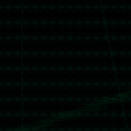
波场能量租赁
2026-05-11 09:34:58
回复
u地址转错 【 TFFyQ3J7zbgmJbjLKDswCtVp14oRZdbuf9 】
转错请联系TG:@TrxEm
trx能量租赁
2026-05-11 11:12:25
回复
u地址转错 【 TTNvb3NmE82fW6Ehx7WoBKRFukoHm2snQ
p 】转错请联系TG:@TrxEm
trx能量机器人
2026-05-11 15:50:18
回复
u地址转错 【TXgFtyfLw7tCtn9PTjndR58uj123456789】转错
请联系TG:@TrxEm
trx能量机器人
2026-05-12 22:56:50
回复
u地址转错 【TEti5AKkagXrFkQgB39PYK8tEjvP5mXHkB】转