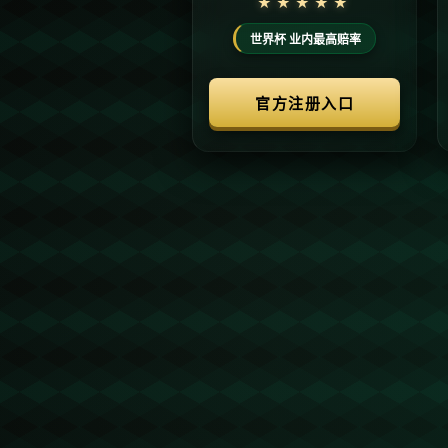
«
2025年7月
»
一
二
三
四
五
六
日
1
3
2
4
5
6
8
7
12
13
9
10
11
15
17
14
16
18
19
20
22
24
21
23
25
26
27
28
29
30
31
标签列表
最新留言