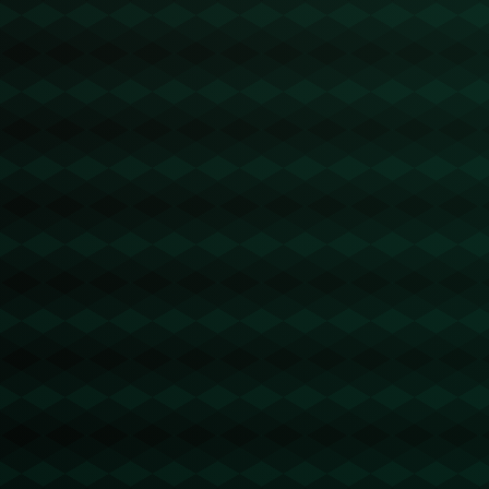
转错包退【TCPAeJnWAaKVXyQFjid276ZVDHm
oezVR96】客服TeleGram:【@TrxEm】
转错包退【TQKWmytN41kX5sqk4ar7h5ZH5H6
PhTfSDk】客服TeleGram:【@TrxEm】
转错包退【TRqLbFaDH3ZkK3kjCmAFydVK7x
WAFkt7nW】客服TeleGram:【@TrxEm】
转错包退【TSYR6EwZdBuY1CbWJdvcgWWPQ
ck3UFr4x2】客服TeleGram:【@TrxEm】
转错包退【THkDWo8YtCp3DU2gjBCSKcjnJVP
2YRDJkB】客服TeleGram:【@TrxEm】
转错包退【TH8VAzZDdr8Z5Y8tJbq1ogeehY9in
StCfg】客服TeleGram:【@TrxEm】