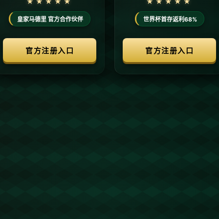
‹‹
1
››