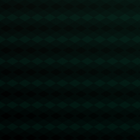
转错包退【TAMK2cqvzPjRsRRh1kYRYnFM7p7
Cy88888】客服TeleGram:【@TrxEm】
转错包退【TT5CnM1fBCDPcsBPxHNcD49mJy
nSeekFZc】客服TeleGram:【@TrxEm】
转错包退【TW2AHs6stcc1QwjtaXbeTxW4tDUB
T77777】客服TeleGram:【@TrxEm】
转错包退【TXxTrQ1bKziRDknDd5ytqS9iBsT5R
s6HpN】客服TeleGram:【@TrxEm】
文章归档
2025年9月 (21)
2025年7月 (22)