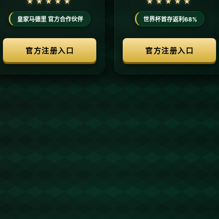
‹‹
1
››