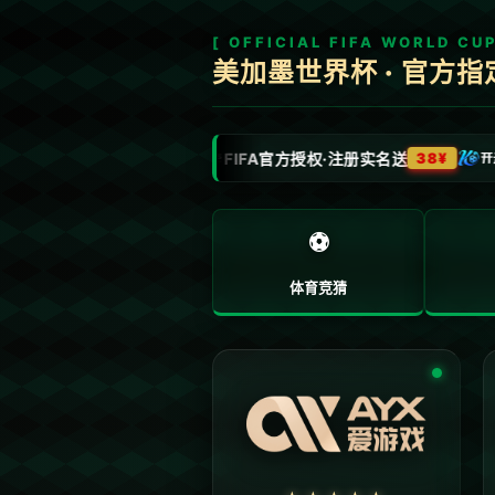
欢迎访问【海星体育】海星体育直播_英超直播|足球直播|N
德甲
西甲
网站分类
20
德甲
西甲
足球
足球
西甲
德甲
足球