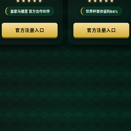
‹‹
1
››