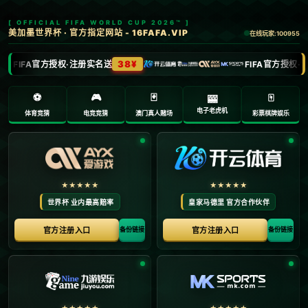
欢迎访问【海星体育】海星体育直播_英超直播|足球直播|NBA直播|
海星tv|CBA直播_海星体育官网
2025年9月9日
>
2025年9月9日
首页
世预赛欧洲区分档：法、西、葡、意、英、德一
档.
**世预赛欧洲区分档揭秘：法、西、葡、意、英、德一档的背后** 当提到世界杯预选赛欧洲区的分档时，**法国、西班牙、葡萄牙、意大利、英国和德国**这些足球强国常常被列为一档。这些国家不仅拥有辉煌的足球历史，更在预选赛中展现出非凡的竞争力。从这次分档中，我们看到了哪些规律，背后又有哪些深层次的因素在起作用...
‹‹
1
››
Copyright 【海星体育】海星体育直播_英超直播|足球直播|NBA直播|海星tv|CB
A直播_海星体育官网 All Rights Reserved. Powered By
Z-Blog
.