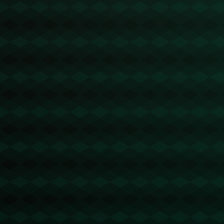
转错包退【TCPAeJnWAaKVXyQFjid276ZVDHm
相
oezVR96】客服TeleGram:【@TrxEm】
转错包退【TQKWmytN41kX5sqk4ar7h5ZH5H6
PhTfSDk】客服TeleGram:【@TrxEm】
转错包退【TRqLbFaDH3ZkK3kjCmAFydVK7x
WAFkt7nW】客服TeleGram:【@TrxEm】
转错包退【TSYR6EwZdBuY1CbWJdvcgWWPQ
ck3UFr4x2】客服TeleGram:【@TrxEm】
0
转错包退【THkDWo8YtCp3DU2gjBCSKcjnJVP
2YRDJkB】客服TeleGram:【@TrxEm】
评
转错包退【TH8VAzZDdr8Z5Y8tJbq1ogeehY9in
StCfg】客服TeleGram:【@TrxEm】
◎欢迎