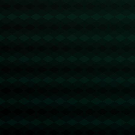
转错包退【TAMK2cqvzPjRsRRh1kYRYnFM7p7
昵称
*
Cy88888】客服TeleGram:【@TrxEm】
转错包退【TT5CnM1fBCDPcsBPxHNcD49mJy
内容
*
nSeekFZc】客服TeleGram:【@TrxEm】
转错包退【TW2AHs6stcc1QwjtaXbeTxW4tDUB
T77777】客服TeleGram:【@TrxEm】
转错包退【TXxTrQ1bKziRDknDd5ytqS9iBsT5R
s6HpN】客服TeleGram:【@TrxEm】
文章归档
2025年9月 (21)
2025年7月 (22)