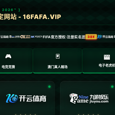
BA直播|海星tv|CBA直播_海星体育官网
足球
足球
西甲
德
球
海星tv官网：体育美网或移师
频道：
足球
日期：
2025-04-17 01