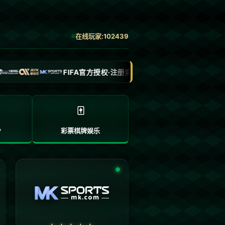
甲
足球
首页
足球
>
佛罗里达并延期至年底
:43:56
浏览：373