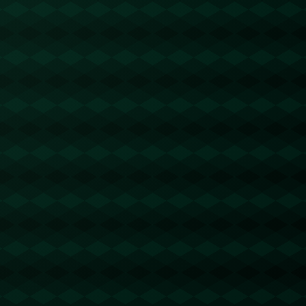
海星体育：24岁247天，哈兰德是本世纪国家队进40球第二年轻的欧洲球员.
海星tv官网：跟队记者：亚马尔或缺战塞维利亚，巴萨首发门将仍然存疑