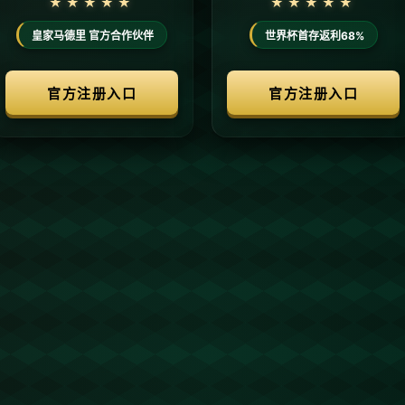
篮球是一项充满激情与技巧的运动，NBA赛场上的激烈较量更是
单打、自投自抢补篮这一动作，无疑展现了他个人进攻的超凡能
还充分体现了他们在比赛中的实时判断和战术意识。**
戴维斯背身单打**无疑是他进攻中最具杀伤力的技巧之一。在NB
**戴维斯**这般带有一定体型优势的球员。他在背身单打时能
创造出绝佳的投篮机会。而结合**自投自抢补篮**这一动作，
追求。
斯的**自投自抢补篮**实际上是他在面对强硬防守时的一种应
守者的节奏，然后迅速抢下篮板，在对方尚未做好防守准备之前完
快速反应能力**，戴维斯显然在这方面表现得游刃有余。
分析：上赛季的一场对阵湖人的比赛中，戴维斯面对莱昂纳德的
身靠着防守队员，用连续的假动作使莱昂纳德改变防守姿态，随
速贴上来，干扰了戴维斯的投篮。在这种情况下，戴维斯没有放
动作不仅帮助球队在关键时刻得分，也让球迷们再次认定戴维斯