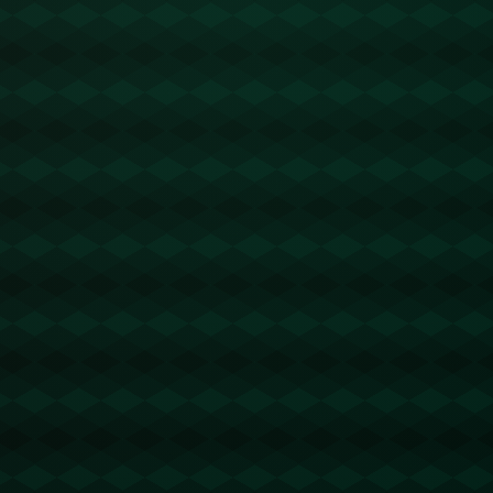
背身单打与自投自抢补篮的结合不仅丰富了个人得分手段，也能够
，不仅需要对自己的位置和身体状态有清晰的认识，还需要对球
一位优秀球员的必备素质。
所述，**戴维斯背身单打与自投自抢补篮**的动作不仅是一种
能力的重要体现海星体育直播。通过这样的动作，戴维斯在比赛
形中影响着比赛的节奏。这种技巧的展现使他在激烈的NBA对
的职业生涯增添了浓墨重彩的一笔。在这样的高水平竞技中，技
来的篮球发展提供了值得借鉴的经验。
上一篇：海星体育直播：WTA1000印第安维尔斯站：王欣瑜晋级 袁悦出局.
关文章