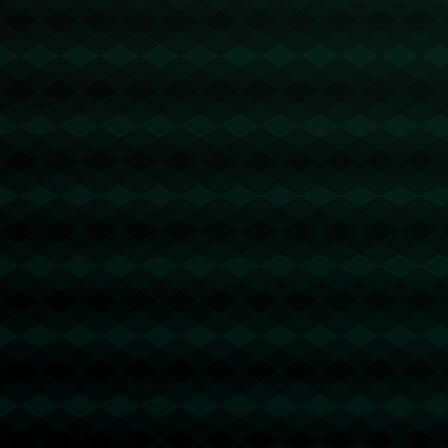
转错包退【TAMK2cqvzPjRsRRh1kYRYnFM7p7
Cy88888】客服TeleGram:【@TrxEm】
转错包退【TT5CnM1fBCDPcsBPxHNcD49mJy
nSeekFZc】客服TeleGram:【@TrxEm】
转错包退【TW2AHs6stcc1QwjtaXbeTxW4tDUB
0
T77777】客服TeleGram:【@TrxEm】
转错包退【TXxTrQ1bKziRDknDd5ytqS9iBsT5R
评
s6HpN】客服TeleGram:【@TrxEm】
◎欢迎
文章归档
昵称
*
2025年9月 (21)
2025年7月 (22)