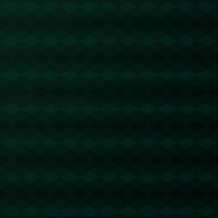
提升团队的整体进攻效率。**球员在使用这一组合动
场上的动向保持高度的敏感，这种高水平的篮球智慧
个人进攻手段的体现，也是在高强度比赛中自我调节与
中不断创造出机会，不仅为球队贡献了关键分数，也
抗中始终扮演者重要角色。每一次的精彩表现，都无疑
巧的展现往往决定了比赛的走向，而戴维斯的表现也
下一篇：海星体育官网入口：[NBA]斯潘塞突分篮下 克拉克压哨抛投打成2+1.