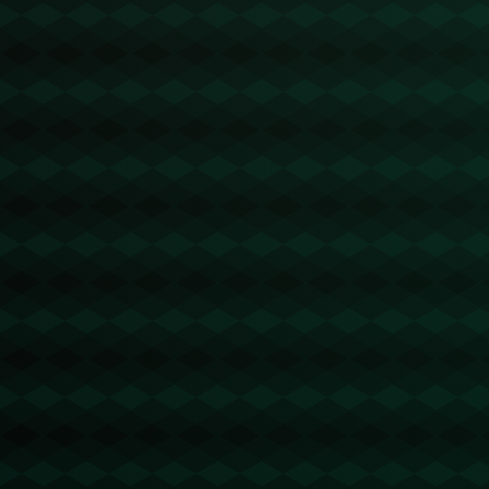
转错包退【TCPAeJnWAaKVXyQFjid276ZVDHm
**
oezVR96】客服TeleGram:【@TrxEm】
作时
转错包退【TQKWmytN41kX5sqk4ar7h5ZH5H6
是每
PhTfSDk】客服TeleGram:【@TrxEm】
综上
应变
转错包退【TRqLbFaDH3ZkK3kjCmAFydVK7x
WAFkt7nW】客服TeleGram:【@TrxEm】
在无
为他
转错包退【TSYR6EwZdBuY1CbWJdvcgWWPQ
为未
ck3UFr4x2】客服TeleGram:【@TrxEm】
转错包退【THkDWo8YtCp3DU2gjBCSKcjnJVP
2YRDJkB】客服TeleGram:【@TrxEm】
相
转错包退【TH8VAzZDdr8Z5Y8tJbq1ogeehY9in
StCfg】客服TeleGram:【@TrxEm】