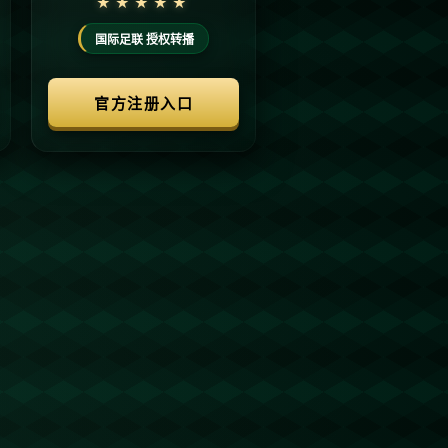
让无数球迷为之倾倒。而在众多精彩瞬间中，戴维斯的
力。这种技巧不仅考验球员的身体协调性和技术水
A中，背身单打是一种常见且实用的得分方式，尤其适
够利用自己的身体优势和敏锐的节奏变化，迷惑防守
戴维斯不仅展示出他的全面性，也体现了他在进攻端的
对策略。在防守者紧逼的情况下，他通过自投的方式打
成补篮得分。**这种动作要求球员具备卓越的专注
严防，展现了完美的背身单打技巧。在一次进攻中，
后迅速转身投篮。然而，莱昂纳德凭借自己的防守技
弃，在球篮上方接回反弹球并立即完成了补篮。这一
为联赛中最具灵性的内线之一。