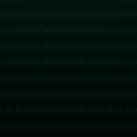
---
此次漏水事件无疑给了大马羽球超级1000赛事一个深刻的教训，而
也提醒了国际赛场上的主办单位，在“细节决定成败”这句话上下更多
功夫。
上一篇：乔伟光感慨万千：或许我的责任是陪伴好青岛足球.
下一篇：日本高中足球锦标赛8强：东福冈、前桥育英、流通经济大柏在列.
相关文章
海星体育官网：亚巡澳门站提供三个英国公开赛名额 麦克道尔压力大.
海星TV：2024-2025吉林国际高山／单板滑雪挑战赛总决赛落幕2025-01-13.