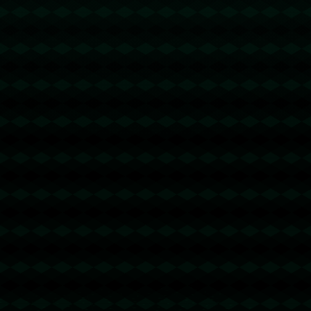
海星TV：羽毛球全英赛安赛龙首轮出局2025-03-14.
海星tv官网：大手笔花式砸钱 车企有多么热衷足球？
0
留言
评论
◎欢迎参与讨论，请在这里发表您的看法、交流您的观点。
昵称
*
邮箱
*