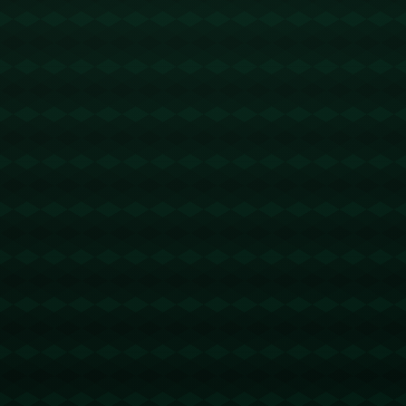
2022年某田径大奖赛上，由于配套设施老化，甚至出现过记分设备
无法工作的情况。而2020年一场国际篮球锦标赛中，空调故障导致
比赛中场温度超过35度，运动员一度向裁判抱怨无法继续比赛。
**这些问题表明，即使是高水平赛事，赛场设施与管理能力仍然是赛
事成功的关键要素**。观众花费金钱与时间，为的是高水平的比赛体
验，而非糟糕的赛场环境甚至暂停带来的不快情绪。
---
## **国际赛事组织方应更加注重细节管理**
从**大马羽球超级1000赛**的漏水事件来看，赛事的组织方不仅需要
高效应对突发情况，更应从维护设施的细节着手，避免类似问题再次
发生。漏水导致比赛中断的事件突显了体育设施管理中的短板，而多
次中断更是加剧了选手和观众的不满。
比赛不仅是选手的竞技舞台，也是国家和组织的形象展现。如果连基
础设施都无法完善，未来赛事的公信力势必受到打击。通过这个案
例，各大国际赛事的组织方或许需要重新审视比赛的筹备和管理流
程，以杜绝类似事件的重演。